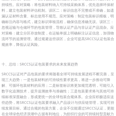
持续性。应对策略：将包装材料纳入可持续采购体系，优先选择环保材
料，建立包装材料评估机制。误区二：标识信息不完整或不准确，如遗
漏认证材料含量、标志使用不规范。应对策略：制定包装标识模板，明
确标注内容与格式，建立标识审核流程，确保信息准确无误。误区三：
忽视运输与仓储环节的包装管理，导致认证产品与非认证产品混杂。应
对策略：建立分区存放制度，在运输单据上明确标注认证信息，加强物
流环节的追溯管理。通过规避这些误区，企业可提高SRCCS认证包装合
规效率，降低认证风险。
十、总结：SRCCS认证包装要求的未来发展趋势
SRCCS认证对产品包装的要求将随着全球可持续发展进程不断完善，呈
现三大趋势：一是包装材料的可持续性要求更高，将进一步推动可降
解、可循环包装材料的应用；二是标签标识将更加规范透明，可能引入
数字化追溯技术，提升追溯效率与准确性；三是包装要求将与其他可持
续标准深度融合，形成更统一的全球包装合规体系。企业应积极适应这
些趋势，将SRCCS认证包装要求融入产品设计与供应链管理，实现可持
续发展目标。通过合规的包装方案，企业不仅能通过SRCCS认证，更能
在全球绿色经济浪潮中占据有利地位，为纺织行业的可持续转型贡献力