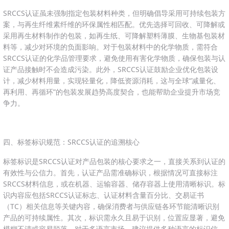
SRCCS认证虽未强制指定包装材料种类，但明确倡导采用可持续包装方
案，与再生纤维素纤维的环保属性相匹配。优先选择可回收、可降解或
采用再生材料制作的包装，如再生纸、可降解塑料薄膜、生物基包装材
料等，减少对环境的负面影响。对于包装材料中的化学物质，需符合
SRCCS认证的化学品管理要求，避免使用有害化学物质，确保包装与认
证产品接触时不会造成污染。此外，SRCCS认证鼓励企业优化包装设
计，减少材料用量，实现轻量化，降低资源消耗，这与全球“减量化、
再利用、再循环”的包装发展趋势高度契合，也能帮助企业提升市场竞
争力。
四、标签标识规范：SRCCS认证的追溯核心
标签标识是SRCCS认证对产品包装的核心要求之一，直接关系到认证的
有效性与公信力。首先，认证产品需准确标识，根据情况可直接标注
SRCCS材料信息，或在机器、运输容器、储存容器上使用清晰标识。标
识内容应包括SRCCS认证标志、认证材料含量百分比、交易证书
（TC）相关信息等关键内容，确保消费者与供应链各环节能清晰识别
产品的可持续属性。其次，标识需永久且易于识别，位置应显著，避免
模糊不清或容易脱落。对于多语言市场，建议提供多种语言的标识信