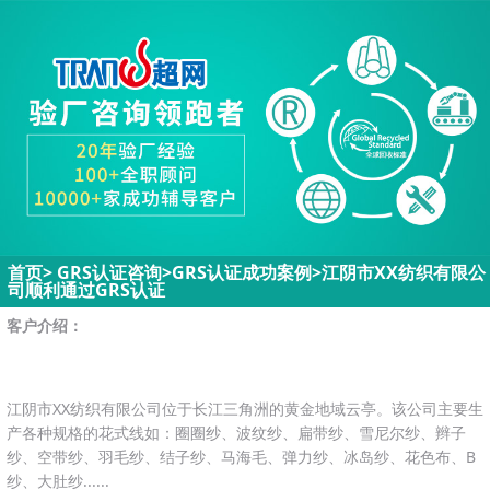
首页
>
GRS认证咨询>
GRS认证成功案例
>
江阴市XX纺织有限公
司顺利通过GRS认证
客户介绍：
江阴市XX纺织有限公司位于长江三角洲的黄金地域云亭。该公司主要生
产各种规格的花式线如：圈圈纱、波纹纱、扁带纱、雪尼尔纱、辫子
纱、空带纱、羽毛纱、结子纱、马海毛、弹力纱、冰岛纱、花色布、B
纱、大肚纱......