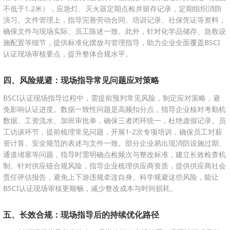
不低于1.2米），应急灯、灭火器定期点检并留存记录，定期组织消防
演习。文件管理上，指导完善劳动合同、培训记录、社保凭证等资料，
确保文件与现场实际、员工陈述一致。此外，针对化学品储存、急救设
施配置等细节，提供标准化摆放与管理指导，助力企业全面覆盖BSCI
认证现场审核要点，提升整体合规水平。
四、风险规避：现场指导常见问题应对策略
BSCI认证现场指导过程中，需提前预判常见风险，制定应对策略，避
免影响认证进度。数据一致性问题是高频扣分点，指导企业核对考勤机
数据、工资流水、加班审批单，确保三者闭环统一，杜绝虚假记录。员
工访谈环节，提前梳理常见问题，开展1-2次专项培训，确保员工对薪
资计算、安全规范的表述与文件一致。部分企业易出现消防设施过期、
通道堵塞等问题，指导时需明确点检频次与整改标准，建立长效检查机
制。针对供应链合规风险，指导企业梳理供应商资质，提供供应商社会
责任评估报告，避免上下游违规牵连自身。科学规避这些风险，能让
BSCI认证现场审核更顺畅，减少整改成本与时间损耗。
五、长效合规：现场指导后的持续优化路径