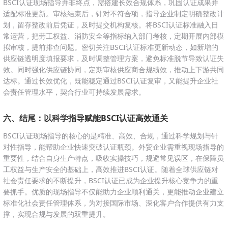
BSCI认证现场指导并非终点，需搭建长效合规体系，巩固认证成果并
适配标准更新。审核结束后，针对不符合项，指导企业制定明确整改计
划，留存整改前后凭证，及时提交机构复核。将BSCI认证标准融入日
常运营，把劳工权益、消防安全等指标纳入部门考核，定期开展内部模
拟审核，提前排查问题。密切关注BSCI认证标准更新动态，如新增的
供应链透明度填报要求，及时调整管理方案，避免标准脱节导致认证失
效。同时强化供应链协同，定期审核供应商合规绩效，推动上下游共同
达标。通过长效优化，既能稳定通过BSCI认证复审，又能提升企业社
会责任管理水平，契合行业可持续发展需求。
六、结尾：以科学指导赋能BSCI认证高效通关
BSCI认证现场指导的核心的是精准、高效、合规，通过科学规划与针
对性指导，能帮助企业快速突破认证瓶颈。外贸企业需重视现场指导的
重要性，结合自身生产特点，吸收实操技巧，规避常见误区，在保障员
工权益与生产安全的基础上，高效推进BSCI认证。随着全球供应链对
社会责任要求的不断提升，BSCI认证已成为企业提升核心竞争力的重
要抓手。优质的现场指导不仅能助力企业顺利通关，更能推动企业建立
标准化社会责任管理体系，为对接国际市场、深化客户合作提供有力支
撑，实现合规与发展的双重提升。