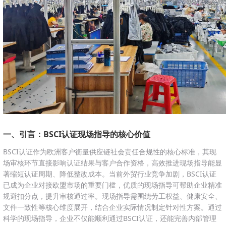
一、引言：BSCI认证现场指导的核心价值
BSCI认证作为欧洲客户衡量供应链社会责任合规性的核心标准，其现
场审核环节直接影响认证结果与客户合作资格，高效推进现场指导能显
著缩短认证周期、降低整改成本。当前外贸行业竞争加剧，BSCI认证
已成为企业对接欧盟市场的重要门槛，优质的现场指导可帮助企业精准
规避扣分点，提升审核通过率。现场指导需围绕劳工权益、健康安全、
文件一致性等核心维度展开，结合企业实际情况制定针对性方案。通过
科学的现场指导，企业不仅能顺利通过BSCI认证，还能完善内部管理