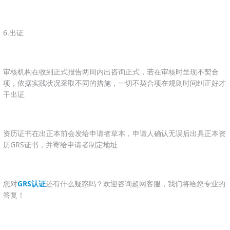
6.出证
审核机构在收到正式报告两周内出咨询正式，若在审核时呈现不契合
项，依据实践状况采取不同的措施，一切不契合项在规则时间纠正好才
干出证
资历证书在出正本前会发给申请者草本，申请人确认无误后出具正本资
历GRS证书，并寄给申请者制定地址
您对
GRS认证
还有什么疑惑吗？欢迎咨询超网客服，我们将给您专业的
答复！