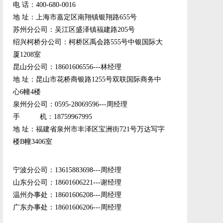
电 话：400-680-0016
地 址：上海市嘉定区南翔镇银翔路655号
苏州分公司：吴江区盛泽镇福建路205号
绍兴柯桥分公司：柯桥区禹会路555号中银国际大
厦1208室
昆山分公司：18601606556---林经理
地 址：昆山市花桥商银路1255号双联国际商务中
心6幢4楼
泉州分公司：0595-28069596---周经理
手 机：18759967995
地 址：福建省泉州市丰泽区宝洲街721号万达写字
楼B幢3406室
宁波分公司：13615883698---周经理
山东分公司：18601606221---谢经理
温州办事处：18601606208---周经理
广东办事处：18601606206---周经理