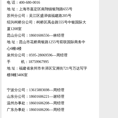
电 话：400-680-0016
地 址：上海市嘉定区南翔镇银翔路655号
苏州分公司：吴江区盛泽镇福建路205号
绍兴柯桥分公司：柯桥区禹会路555号中银国际大
厦1208室
昆山分公司：18601606556---林经理
地 址：昆山市花桥商银路1255号双联国际商务中
心6幢4楼
泉州分公司：0595-28069596---周经理
手 机：18759967995
地 址：福建省泉州市丰泽区宝洲街721号万达写字
楼B幢3406室
宁波分公司：13615883698---周经理
山东分公司：18601606221---谢经理
温州办事处：18601606208---周经理
广东办事处：18601606206---周经理