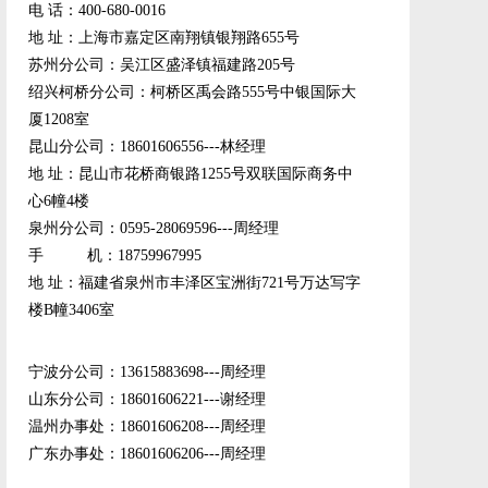
电 话：400-680-0016
地 址：上海市嘉定区南翔镇银翔路655号
苏州分公司：吴江区盛泽镇福建路205号
绍兴柯桥分公司：柯桥区禹会路555号中银国际大
厦1208室
昆山分公司：18601606556---林经理
地 址：昆山市花桥商银路1255号双联国际商务中
心6幢4楼
泉州分公司：0595-28069596---周经理
手 机：18759967995
地 址：福建省泉州市丰泽区宝洲街721号万达写字
楼B幢3406室
宁波分公司：13615883698---周经理
山东分公司：18601606221---谢经理
温州办事处：18601606208---周经理
广东办事处：18601606206---周经理