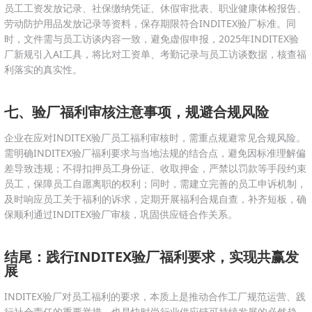
员工工资发放记录、社保缴纳凭证、休假审批表、职业健康体检报告、
劳动防护用品发放记录等资料，保存期限符合INDITEX验厂标准。同
时，文件需与员工访谈内容一致，避免虚假申报，2025年INDITEX验
厂新规引入AI工具，将比对工资单、考勤记录与员工访谈数据，核查福
利落实的真实性。
七、验厂福利审核注意事项，规避合规风险
企业在应对INDITEX验厂员工福利审核时，需重点规避常见合规风险。
需明确INDITEX验厂福利要求与当地法规的结合点，避免因标准理解偏
差导致违规；不得扣押员工身份证、收取押金，严禁以罚款等手段约束
员工，保障员工自愿离职的权利；同时，需建立完善的员工申诉机制，
及时响应员工关于福利的诉求，定期开展福利合规自查，补齐短板，确
保顺利通过INDITEX验厂审核，巩固供应链合作关系。
结尾：践行INDITEX验厂福利要求，实现共赢发
展
INDITEX验厂对员工福利的要求，本质上是推动合作工厂规范运营、践
行社会责任的重要举措，也是快时尚行业供应链可持续发展的必然趋