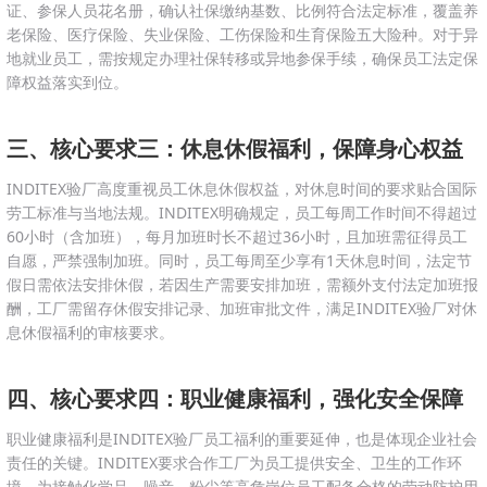
证、参保人员花名册，确认社保缴纳基数、比例符合法定标准，覆盖养
老保险、医疗保险、失业保险、工伤保险和生育保险五大险种。对于异
地就业员工，需按规定办理社保转移或异地参保手续，确保员工法定保
障权益落实到位。
三、核心要求三：休息休假福利，保障身心权益
INDITEX验厂高度重视员工休息休假权益，对休息时间的要求贴合国际
劳工标准与当地法规。INDITEX明确规定，员工每周工作时间不得超过
60小时（含加班），每月加班时长不超过36小时，且加班需征得员工
自愿，严禁强制加班。同时，员工每周至少享有1天休息时间，法定节
假日需依法安排休假，若因生产需要安排加班，需额外支付法定加班报
酬，工厂需留存休假安排记录、加班审批文件，满足INDITEX验厂对休
息休假福利的审核要求。
四、核心要求四：职业健康福利，强化安全保障
职业健康福利是INDITEX验厂员工福利的重要延伸，也是体现企业社会
责任的关键。INDITEX要求合作工厂为员工提供安全、卫生的工作环
境，为接触化学品、噪音、粉尘等高危岗位员工配备合格的劳动防护用